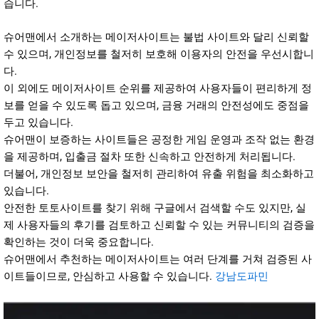
습니다.
슈어맨에서 소개하는 메이저사이트는 불법 사이트와 달리 신뢰할
수 있으며, 개인정보를 철저히 보호해 이용자의 안전을 우선시합니
다.
이 외에도 메이저사이트 순위를 제공하여 사용자들이 편리하게 정
보를 얻을 수 있도록 돕고 있으며, 금융 거래의 안전성에도 중점을
두고 있습니다.
슈어맨이 보증하는 사이트들은 공정한 게임 운영과 조작 없는 환경
을 제공하며, 입출금 절차 또한 신속하고 안전하게 처리됩니다.
더불어, 개인정보 보안을 철저히 관리하여 유출 위험을 최소화하고
있습니다.
안전한 토토사이트를 찾기 위해 구글에서 검색할 수도 있지만, 실
제 사용자들의 후기를 검토하고 신뢰할 수 있는 커뮤니티의 검증을
확인하는 것이 더욱 중요합니다.
슈어맨에서 추천하는 메이저사이트는 여러 단계를 거쳐 검증된 사
이트들이므로, 안심하고 사용할 수 있습니다.
강남도파민