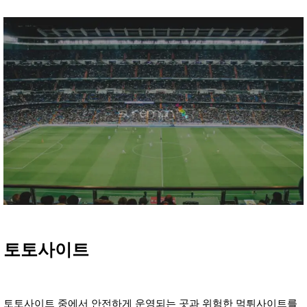
토토사이트
토토사이트 중에서 안전하게 운영되는 곳과 위험한 먹튀사이트를