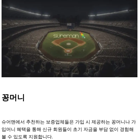
꽁머니
슈어맨에서 추천하는 보증업체들은 가입 시 제공하는 꽁머니나 가
입머니 혜택을 통해 신규 회원들이 초기 자금을 부담 없이 경험해
볼 수 있도록 지원합니다.