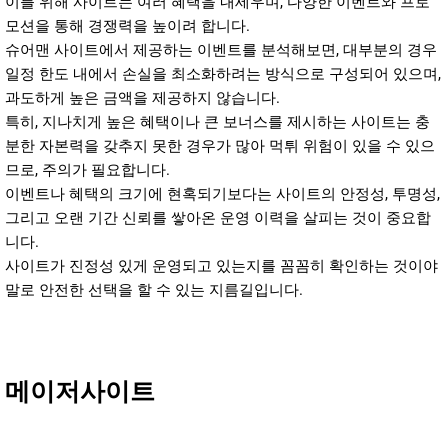
이를 위해 사이트는 여러 혜택을 내세우며, 다양한 이벤트와 프로
모션을 통해 경쟁력을 높이려 합니다.
슈어맨 사이트에서 제공하는 이벤트를 분석해보면, 대부분의 경우
일정 한도 내에서 손실을 최소화하려는 방식으로 구성되어 있으며,
과도하게 높은 금액을 제공하지 않습니다.
특히, 지나치게 높은 혜택이나 큰 보너스를 제시하는 사이트는 충
분한 자본력을 갖추지 못한 경우가 많아 먹튀 위험이 있을 수 있으
므로, 주의가 필요합니다.
이벤트나 혜택의 크기에 현혹되기보다는 사이트의 안정성, 투명성,
그리고 오랜 기간 신뢰를 쌓아온 운영 이력을 살피는 것이 중요합
니다.
사이트가 진정성 있게 운영되고 있는지를 꼼꼼히 확인하는 것이야
말로 안전한 선택을 할 수 있는 지름길입니다.
메이저사이트