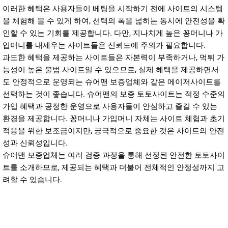
이러한 혜택은 사용자들이 베팅을 시작하기 전에 사이트의 시스템
을 체험해 볼 수 있게 하여, 선택의 폭을 넓히는 동시에 안전성을 확
인할 수 있는 기회를 제공합니다. 다만, 지나치게 높은 꽁머니나 가
입머니를 내세우는 사이트들은 신뢰도에 주의가 필요합니다.
과도한 혜택을 제공하는 사이트들은 자본력이 부족하거나, 먹튀 가
능성이 높은 불법 사이트일 수 있으므로, 실제 혜택을 제공하면서
도 안정적으로 운영되는 슈어맨 보증업체와 같은 메이저사이트를
선택하는 것이 좋습니다. 슈어맨의 보증 토토사이트는 적정 수준의
가입 혜택과 공정한 운영으로 사용자들이 안심하고 즐길 수 있는
환경을 제공합니다. 꽁머니나 가입머니 자체는 사이트 체험과 초기
적응을 위한 보조금이지만, 궁극적으로 중요한 것은 사이트의 안전
성과 신뢰성입니다.
슈어맨 보증업체는 여러 검증 과정을 통해 선정된 안전한 토토사이
트를 소개하므로, 제공되는 혜택과 더불어 전체적인 안정성까지 고
려할 수 있습니다.