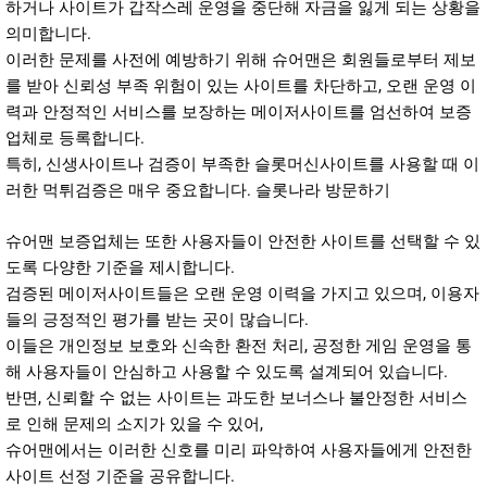
하거나 사이트가 갑작스레 운영을 중단해 자금을 잃게 되는 상황을
의미합니다.
이러한 문제를 사전에 예방하기 위해 슈어맨은 회원들로부터 제보
를 받아 신뢰성 부족 위험이 있는 사이트를 차단하고, 오랜 운영 이
력과 안정적인 서비스를 보장하는 메이저사이트를 엄선하여 보증
업체로 등록합니다.
특히, 신생사이트나 검증이 부족한 슬롯머신사이트를 사용할 때 이
러한 먹튀검증은 매우 중요합니다. 슬롯나라 방문하기
슈어맨 보증업체는 또한 사용자들이 안전한 사이트를 선택할 수 있
도록 다양한 기준을 제시합니다.
검증된 메이저사이트들은 오랜 운영 이력을 가지고 있으며, 이용자
들의 긍정적인 평가를 받는 곳이 많습니다.
이들은 개인정보 보호와 신속한 환전 처리, 공정한 게임 운영을 통
해 사용자들이 안심하고 사용할 수 있도록 설계되어 있습니다.
반면, 신뢰할 수 없는 사이트는 과도한 보너스나 불안정한 서비스
로 인해 문제의 소지가 있을 수 있어,
슈어맨에서는 이러한 신호를 미리 파악하여 사용자들에게 안전한
사이트 선정 기준을 공유합니다.